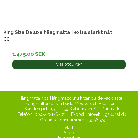
King Size Deluxe hängmatta i extra starkt nät
G8
1.475,00 SEK
Visa produkten
Hängmatta hos Hängmattor.nu hittar du de vackraste
hängmattorna från både Mexiko och Brasilien
Skindergade 15
1159 København K
Danmark
Telefon
:
0045-22156509
E-post
:
info@brugskunst.dk
Organisationsnummer
:
33356579
Start
Shop