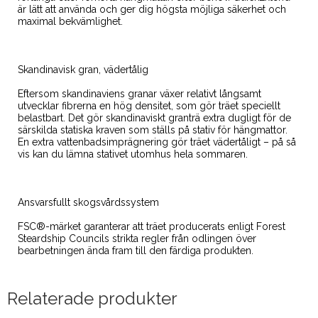
är lätt att använda och ger dig högsta möjliga säkerhet och
maximal bekvämlighet.
Skandinavisk gran, vädertålig
Eftersom skandinaviens granar växer relativt långsamt
utvecklar fibrerna en hög densitet, som gör träet speciellt
belastbart. Det gör skandinaviskt granträ extra dugligt för de
särskilda statiska kraven som ställs på stativ för hängmattor.
En extra vattenbadsimprägnering gör träet vädertåligt – på så
vis kan du lämna stativet utomhus hela sommaren.
Ansvarsfullt skogsvårdssystem
FSC®-märket garanterar att träet producerats enligt Forest
Steardship Councils strikta regler från odlingen över
bearbetningen ända fram till den färdiga produkten.
Relaterade produkter