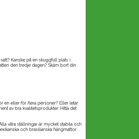
t sätt? Kanske på en skuggfull plats i
vatten den tredje dagen? Skäm bort din
.
r en eller för flera personer? Eller letar
ent av bra kvalitetsprodukter. Hitta det
 Alla våra ställningar är mycket stabila och
a mexikanska och brasilianska hängmattor.