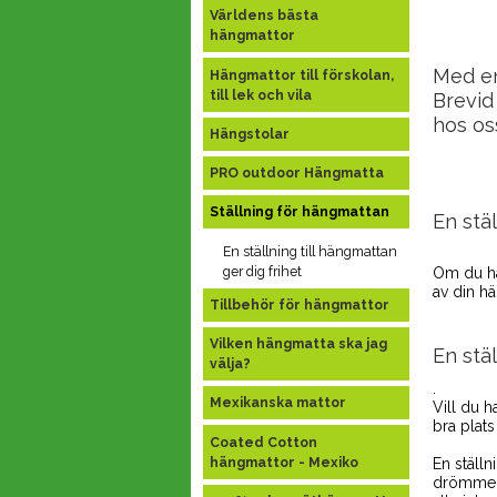
Världens bästa
hängmattor
Med en
Hängmattor till förskolan,
till lek och vila
Brevid
hos os
Hängstolar
PRO outdoor Hängmatta
Ställning för hängmattan
En stä
En ställning till hängmattan
ger dig frihet
Om du har
av din hä
Tillbehör för hängmattor
Vilken hängmatta ska jag
En stä
välja?
.
Mexikanska mattor
Vill du h
bra plats
Coated Cotton
hängmattor - Mexiko
En ställ
drömmer o