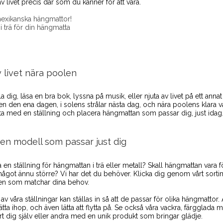
 av livet precis där som du känner för att vara.
exikanska hängmattor!
 i trä för din hängmatta
v livet nära poolen
ila dig, läsa en bra bok, lyssna på musik, eller njuta av livet på ett anna
en den ena dagen, i solens strålar nästa dag, och nära poolens klara 
a med en ställning och placera hängmattan som passar dig, just idag
den modell som passar just dig
a en ställning för hängmattan i trä eller metall? Skall hängmattan vara fö
något ännu större? Vi har det du behöver. Klicka dig genom vårt sortim
gen som matchar dina behov.
 av våra ställningar kan ställas in så att de passar för olika hängmattor.
 sätta ihop, och även lätta att flytta på. Se också våra vackra, färgglad
t dig själv eller andra med en unik produkt som bringar glädje.