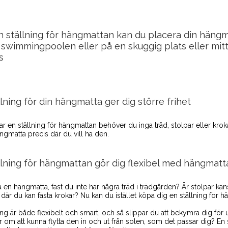
 ställning för hängmattan kan du placera din hängmat
 swimmingpoolen eller på en skuggig plats eller mitt i
s
llning för din hängmatta ger dig större frihet
 en ställning för hängmattan behöver du inga träd, stolpar eller kroka
ngmatta precis där du vill ha den.
llning för hängmattan gör dig flexibel med hängmatt
a en hängmatta, fast du inte har några träd i trädgården? Är stolpar kan
 där du kan fästa krokar? Nu kan du istället köpa dig en ställning för 
ning är både flexibelt och smart, och så slippar du att bekymra dig fö
m att kunna flytta den in och ut från solen, som det passar dig? En st