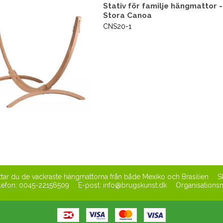
Stativ för familje hängmattor -
Stora Canoa
CNS20-1
tar du de vackraste hängmattorna från både Mexiko och Brasilien
S
lefon
:
0045-22156509
E-post
:
info@brugskunst.dk
Organisation