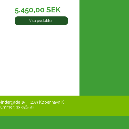
5.450,00 SEK
Visa produkten
kindergade 15
1159 København K
snummer
:
33356579