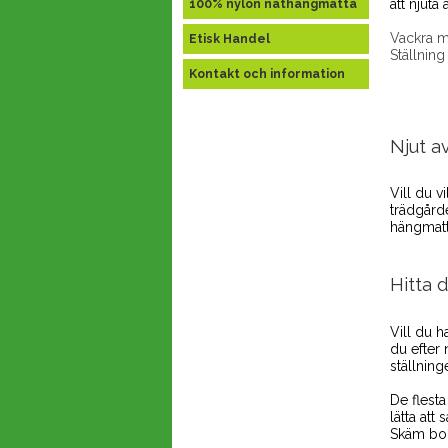
100% nylon näthängmatta
att njuta
Vackra m
Etisk Handel
Ställning
Kontakt och information
Njut a
Vill du v
trädgård
hängmatt
Hitta 
Vill du h
du efter 
ställnin
De flesta
lätta att
Skäm bor