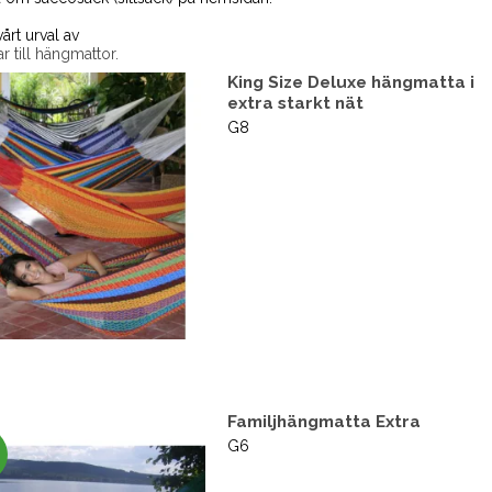
årt urval av
ar till hängmattor.
King Size Deluxe hängmatta i
extra starkt nät
G8
Familjhängmatta Extra
G6