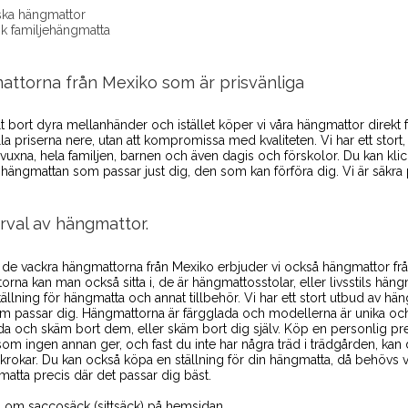
nska hängmattor
k familjehängmatta
ttorna från Mexiko som är prisvänliga
lt bort dyra mellanhänder och istället köper vi våra hängmattor direkt 
lla priserna nere, utan att kompromissa med kvaliteten. Vi har ett stort
 vuxna, hela familjen, barnen och även dagis och förskolor. Du kan klic
a hängmattan som passar just dig, den som kan förföra dig. Vi är säkra
urval av hängmattor.
de vackra hängmattorna från Mexiko erbjuder vi också hängmattor från 
rna kan man också sitta i, de är hängmattosstolar, eller livsstils häng
tällning för hängmatta och annat tillbehör. Vi har ett stort utbud av hän
m passar dig. Hängmattorna är färgglada och modellerna är unika och
a och skäm bort dem, eller skäm bort dig själv. Köp en personlig pre
som ingen annan ger, och fast du inte har några träd i trädgården, ka
krokar. Du kan också köpa en ställning för din hängmatta, då behövs v
matta precis där det passar dig bäst.
 om saccosäck (sittsäck) på hemsidan.