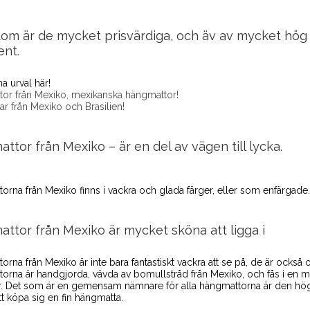
om är de mycket prisvärdiga, och äv av mycket hög kv
ent.
na urval här!
or från Mexiko, mexikanska hängmattor!
ar från Mexiko och Brasilien!
ttor från Mexiko – är en del av vägen till lycka.
orna från Mexiko finns i vackra och glada färger, eller som enfärgade
ttor från Mexiko är mycket sköna att ligga i
rna från Mexiko är inte bara fantastiskt vackra att se på, de är också o
orna är handgjorda, vävda av bomullstråd från Mexiko, och fås i en mä
. Det som är en gemensam nämnare för alla hängmattorna är den höga k
tt köpa sig en fin hängmatta.