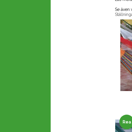
Se även v
Ställning
Rea