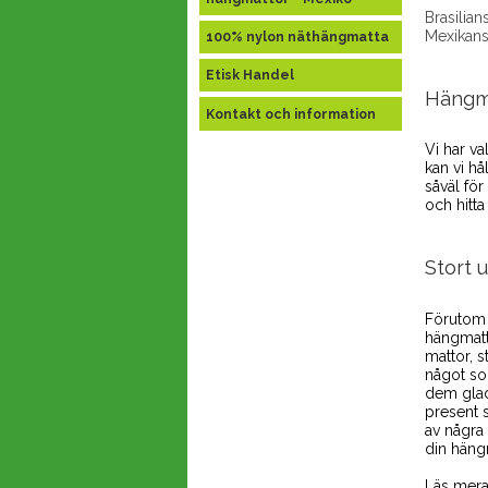
Brasilia
Mexikans
100% nylon näthängmatta
Etisk Handel
Hängma
Kontakt och information
Vi har va
kan vi hå
såväl för
och hitt
Stort 
Förutom 
hängmatto
mattor, s
något so
dem glad
present 
av några 
din häng
Läs mera