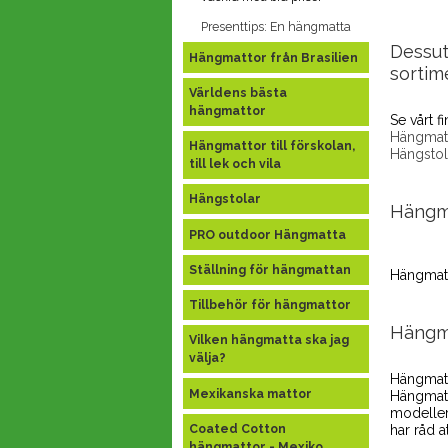
Presenttips: En hängmatta
Dessut
Hängmattor från Brasilien
sortim
Världens bästa
hängmattor
Se vårt fi
Hängmatt
Hängmattor till förskolan,
Hängstol
till lek och vila
Hängstolar
Hängma
PRO outdoor Hängmatta
Ställning för hängmattan
Hängmatt
Tillbehör för hängmattor
Hängma
Vilken hängmatta ska jag
välja?
Hängmatto
Mexikanska mattor
Hängmatt
modeller
Coated Cotton
har råd a
hängmattor - Mexiko