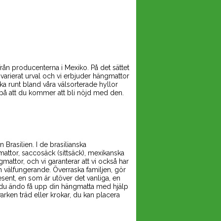
från producenterna i Mexiko. På det sättet
, varierat urval och vi erbjuder hängmattor
ka runt bland våra välsorterade hyllor
 på att du kommer att bli nöjd med den.
Brasilien. I de brasilianska
mattor, saccosäck (sittsäck), mexikanska
gmattor, och vi garanterar att vi också har
 välfungerande. Överraska familjen, gör
sent, en som är utöver det vanliga, en
n du ändo få upp din hängmatta med hjälp
arken träd eller krokar, du kan placera