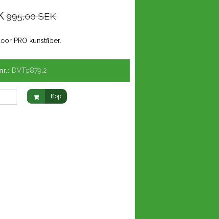
K
995,00 SEK
door PRO kunstfiber.
r.:
DVTp879.2
Köp