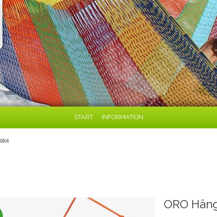
START
INFORMATION
tol
ORO Häng