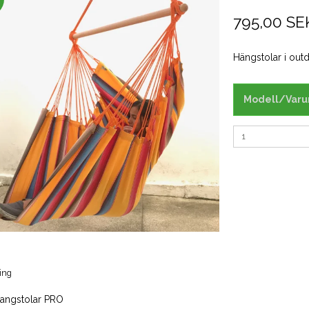
795,00 SE
Hängstolar i out
Modell/Varun
ing
angstolar PRO