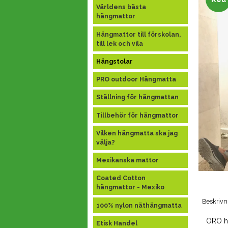
Världens bästa
hängmattor
Hängmattor till förskolan,
till lek och vila
Hängstolar
PRO outdoor Hängmatta
Ställning för hängmattan
Tillbehör för hängmattor
Vilken hängmatta ska jag
välja?
Mexikanska mattor
Coated Cotton
hängmattor - Mexiko
Beskrivn
100% nylon näthängmatta
ORO h
Etisk Handel