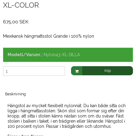
XL-COLOR
675,00 SEK
Mexikansk hängmattsstol Grande i 100% nylon
Modell/Varunr.:
Nylon43-XL-SILLA
Köp
Beskrivning
Hängstol av mycket flexibelt nylonnät. Du kan både sitta och
ligga i hängmattasstolen. Skön stol som formar sig efter din
kropp, att sitta i stolen känns nästan som om du svävar. Fäst
stolen i balken i taket, i en trädgren eller liknande. Hängstol i
100 procent nylon. Passar i trädgården och utomhus.