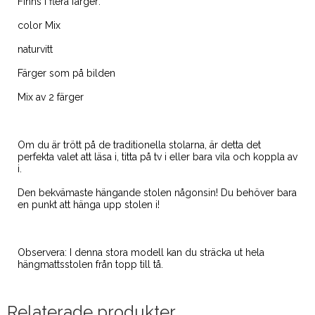
Finns i flera färger:
color Mix
naturvitt
Färger som på bilden
Mix av 2 färger
Om du är trött på de traditionella stolarna, är detta det
perfekta valet att läsa i, titta på tv i eller bara vila och koppla av
i.
Den bekvämaste hängande stolen någonsin! Du behöver bara
en punkt att hänga upp stolen i!
Observera: I denna stora modell kan du sträcka ut hela
hängmattsstolen från topp till tå.
Relaterade produkter