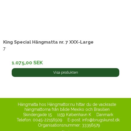
King Special Hängmatta nr. 7 XXX-Large
7
1.075,00 SEK
Visa produkten
Hängmatta hos Hängmattor.nu hittar du de vackraste
hängmattorna från både Mexiko och Brasilien
Skindergade 15
1159 København K
Danmark
Telefon
:
0045-22156509
E-post
:
info@brugskunst.dk
Organisationsnummer
:
33356579