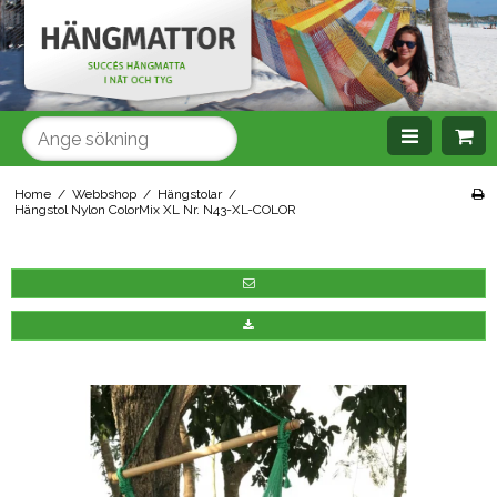
SÖK
Home
/
Webbshop
/
Hängstolar
/
Hängstol Nylon ColorMix XL Nr. N43-XL-COLOR