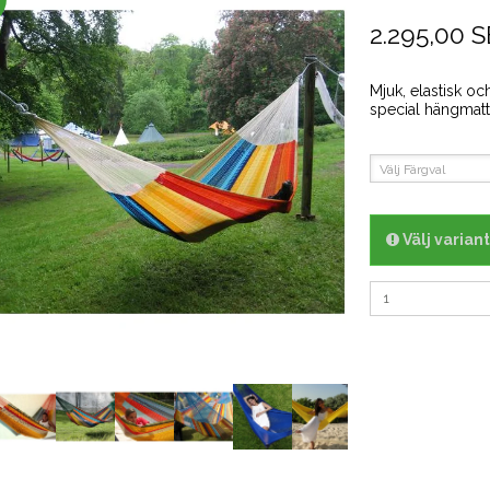
2.295,00 
Mjuk, elastisk o
special hängmat
Välj Färgval
Välj varian