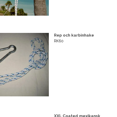
Rep och karbinhake
RK60
XXL Coated mexikansk