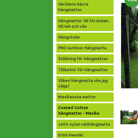
Världens bästa
hängmattor
Hängmattor till förskolan,
till lek och vila
Hängstolar
PRO outdoor Hängmatta
Ställning för hängmattan
Tillbehör för hängmattor
Vilken hängmatta ska jag
välja?
Mexikanska mattor
Coated Cotton
hängmattor - Mexiko
100% nylon näthängmatta
Etisk Handel