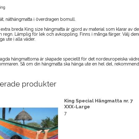
ing
slät, näthängmatta i överdragen bomull.
extra breda King size hängmatta är gjord av material som klarar av de
h regn. Lämplig för lek och avkoppling. Finns i många färger. Välj d
ga ute i alla väder.
agda hängmattorna är skapade speciellt för det nordeuropeiska vädret. 
ommaren. Så om din hängmatta ska hänga ute en hel del, rekommender
terade produkter
King Special Hängmatta nr. 7
XXX-Large
7