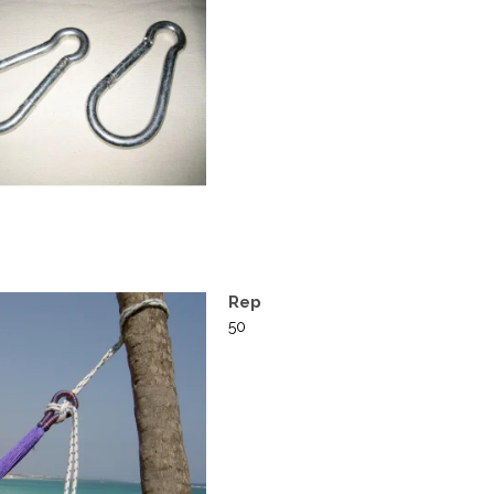
Rep
50