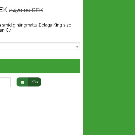
SEK
2.470,00 SEK
ch smidig hängmatta. Belaga King size
tan C7
t
Köp